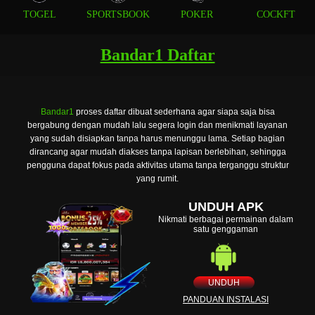
TOGEL
SPORTSBOOK
POKER
COCKFT
Bandar1 Daftar
Bandar1
proses daftar dibuat sederhana agar siapa saja bisa
bergabung dengan mudah lalu segera login dan menikmati layanan
yang sudah disiapkan tanpa harus menunggu lama. Setiap bagian
dirancang agar mudah diakses tanpa lapisan berlebihan, sehingga
pengguna dapat fokus pada aktivitas utama tanpa terganggu struktur
yang rumit.
UNDUH APK
Nikmati berbagai permainan dalam
satu genggaman
UNDUH
PANDUAN INSTALASI