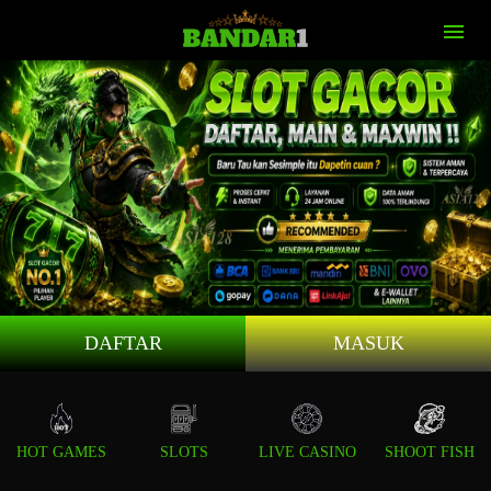
DAFTAR
MASUK
HOT GAMES
SLOTS
LIVE CASINO
SHOOT FISH