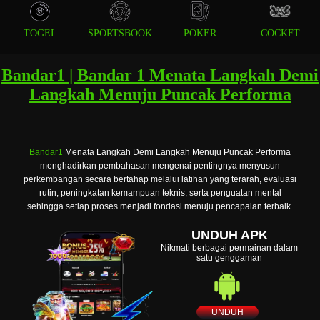
TOGEL
SPORTSBOOK
POKER
COCKFT
Bandar1 | Bandar 1 Menata Langkah Demi
Langkah Menuju Puncak Performa
Bandar1
Menata Langkah Demi Langkah Menuju Puncak Performa
menghadirkan pembahasan mengenai pentingnya menyusun
perkembangan secara bertahap melalui latihan yang terarah, evaluasi
rutin, peningkatan kemampuan teknis, serta penguatan mental
sehingga setiap proses menjadi fondasi menuju pencapaian terbaik.
UNDUH APK
Nikmati berbagai permainan dalam
satu genggaman
UNDUH